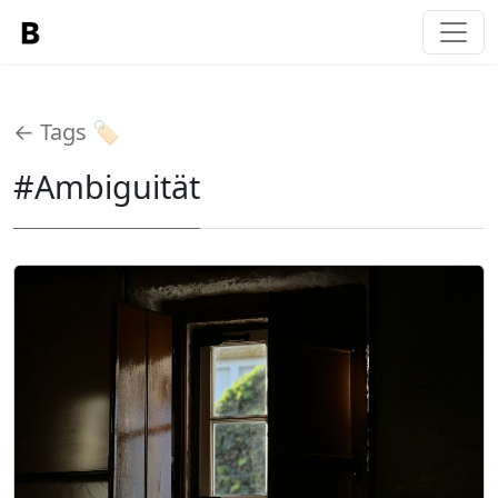
← Tags 🏷️
#Ambiguität