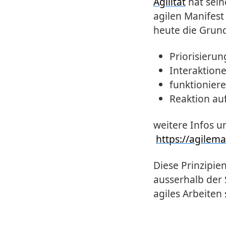
Agilität
hat sein
agilen Manifest
heute die Grund
Priorisieru
Interaktion
funktionier
Reaktion au
weitere Infos u
https://agilem
Diese Prinzipien
ausserhalb der 
agiles Arbeiten