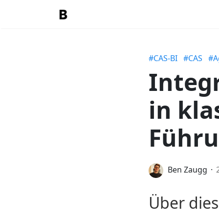
#CAS-BI
#CAS
#Ag
Integ
in kla
Führu
Ben Zaugg
Über dies