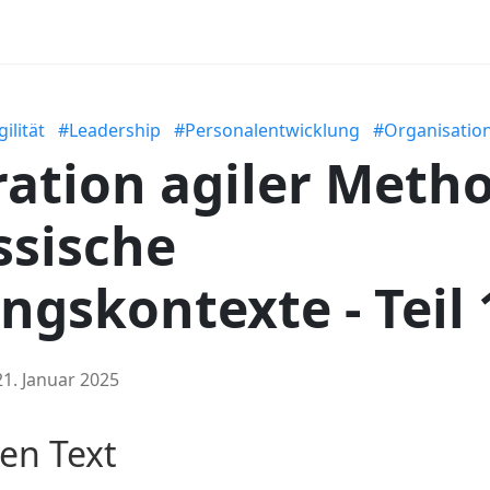
ilität
#Leadership
#Personalentwicklung
#Organisatio
ration agiler Meth
ssische
ngskontexte - Teil 
21. Januar 2025
en Text