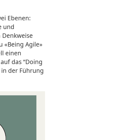
wei Ebenen:
e und
n Denkweise
u «Being Agile»
ll einen
 auf das “Doing
t in der Führung