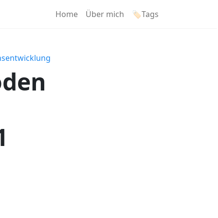
Home
Über mich
🏷️Tags
nsentwicklung
oden
1