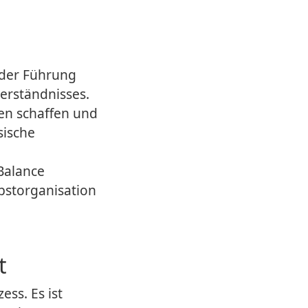
 der Führung
erständnisses.
en schaffen und
sische
 Balance
bstorganisation
t
ess. Es ist