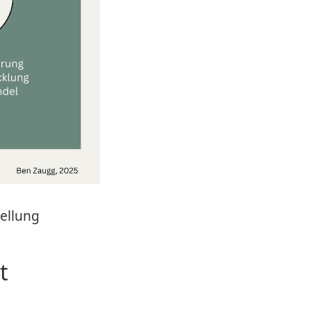
tellung
t