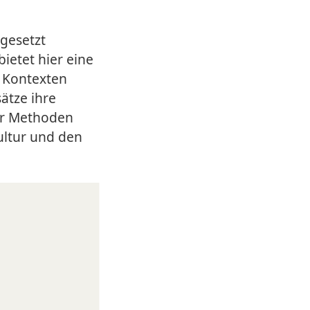
ngesetzt
ietet hier eine
n Kontexten
ätze ihre
er Methoden
ultur und den