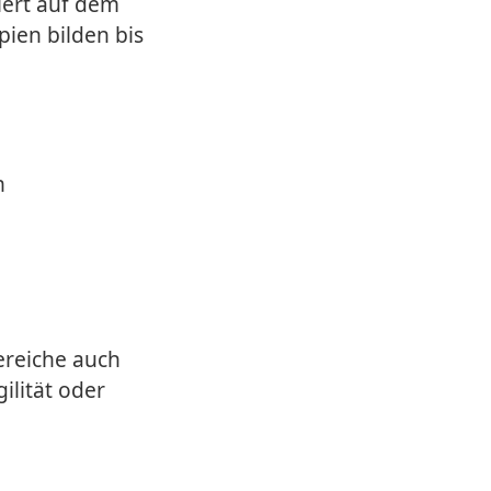
iert auf dem
pien bilden bis
n
Bereiche auch
ilität oder