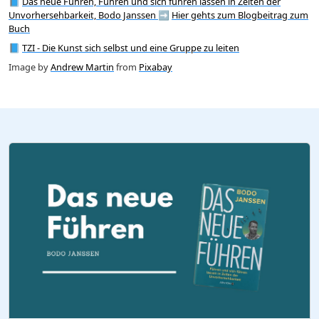
📘
Das neue Führen, Führen und sich führen lassen in Zeiten der
Unvorhersehbarkeit, Bodo Janssen
➡️
Hier gehts zum Blogbeitrag zum
Buch
📘
TZI - Die Kunst sich selbst und eine Gruppe zu leiten
Image by
Andrew Martin
from
Pixabay