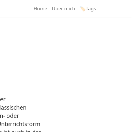
Home
Über mich
🏷️Tags
der
lassischen
n- oder
Unterrichtsform