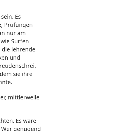
sein. Es
e, Prüfungen
man nur am
 wie Surfen
h die lehrende
nken und
reudenschrei,
hdem sie ihre
nnte.
r, mittlerweile
chten. Es wäre
n. Wer genügend