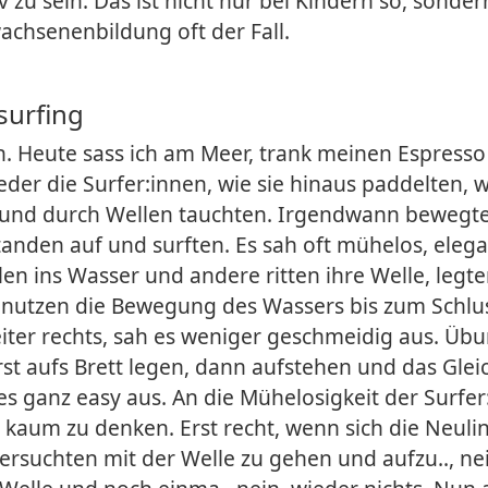
v zu sein. Das ist nicht nur bei Kindern so, sonder
achsenenbildung oft der Fall.
surfing
ch. Heute sass ich am Meer, trank meinen Espress
der die Surfer:innen, wie sie hinaus paddelten, w
 und durch Wellen tauchten. Irgendwann bewegten
standen auf und surften. Es sah oft mühelos, eleg
len ins Wasser und andere ritten ihre Welle, legte
 nutzen die Bewegung des Wassers bis zum Schlu
iter rechts, sah es weniger geschmeidig aus. Ü
st aufs Brett legen, dann aufstehen und das Gle
les ganz easy aus. An die Mühelosigkeit der Surfe
r kaum zu denken. Erst recht, wenn sich die Neuli
ersuchten mit der Welle zu gehen und aufzu.., ne