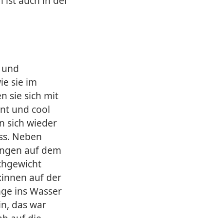
n ist auch in der
o und
ie sie im
 sie sich mit
ant und cool
n sich wieder
ss. Neben
bungen auf dem
ichgewicht
r:innen auf der
nge ins Wasser
in, das war