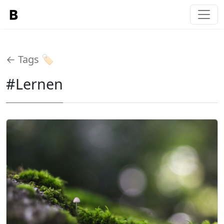
← Tags 🏷️
#Lernen