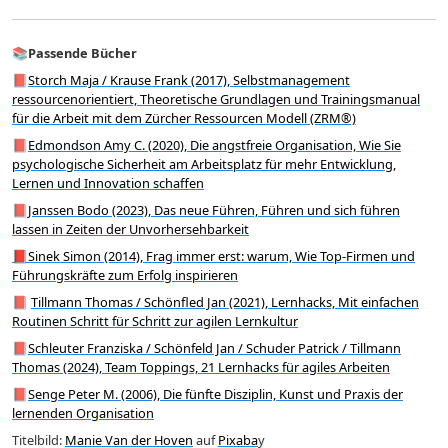
📚
Passende
Bücher
📕
Storch Maja / Krause Frank (2017), Selbstmanagement
ressourcenorientiert, Theoretische Grundlagen und Trainingsmanual
für die Arbeit mit dem Zürcher Ressourcen Modell (ZRM®)
📕
Edmondson Amy C. (2020), Die angstfreie Organisation, Wie Sie
psychologische Sicherheit am Arbeitsplatz für mehr Entwicklung,
Lernen und Innovation schaffen
📕
Janssen Bodo (2023), Das neue Führen, Führen und sich führen
lassen in Zeiten der Unvorhersehbarkeit
📕Sinek Simon (2014), Frag immer erst: warum, Wie Top-Firmen und
Führungskräfte zum Erfolg inspirieren
📕
Tillmann Thomas / Schönfled Jan (2021), Lernhacks, Mit einfachen
Routinen Schritt für Schritt zur agilen Lernkultur
📕
Schleuter Franziska / Schönfeld Jan / Schuder Patrick / Tillmann
Thomas (2024), Team Toppings, 21 Lernhacks für agiles Arbeiten
📕
Senge Peter M. (2006), Die fünfte Disziplin, Kunst und Praxis der
lernenden Organisation
Titelbild:
Manie Van der Hoven
auf
Pixaba
y