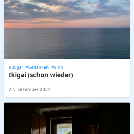
#Ikigai
#Gedanken
#Sinn
Ikigai (schon wieder)
22. Dezember 2021